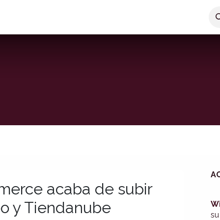
r
Servicios
Productos exclusivos
Nosotros
A
mmerce acaba de subir
oo y Tiendanube
Wi
su