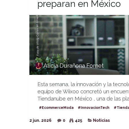
preparan en México
Alicia Durañona Fornet
Esta semana, la innovación y la tecnol
equipo de Wiixoo concretó un encuentr
Tiendanube en México , una de las plat
#EcommerceModa
#InnovacionTech
#Tiend
2 jun. 2026
0
425
Noticias