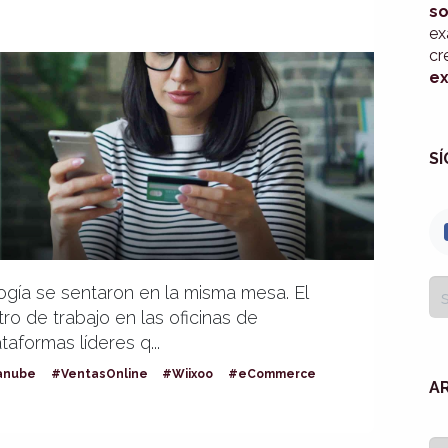
so
ex
cr
ex
S
ogía se sentaron en la misma mesa. El
o de trabajo en las oficinas de
aformas líderes q...
anube
#VentasOnline
#Wiixoo
#eCommerce
A